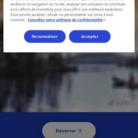
améliorer la navigation sur le site, analyser son utilisation et contribuer
à nos efforts de marketing pour vous offrir une meilleure expérience.
Vous pouvez accepter, refuser ou personnaliser vos choix à tout
- Cet hyperlien s'ouvr
moment.
Consultez notre politique de confidentialité
Personnaliser
Accepter
1 / 9
- Cet hyperlien s'ouvrira 
Réserver