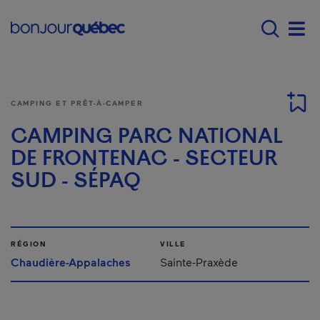
Passer au contenu principal
Main navigation - Fr
Men
CAMPING ET PRÊT-À-CAMPER
CAMPING PARC NATIONAL
DE FRONTENAC - SECTEUR
SUD - SÉPAQ
RÉGION
VILLE
Chaudière-Appalaches
Sainte-Praxède