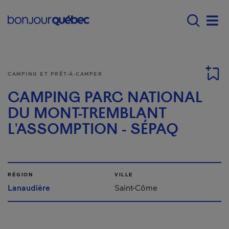
Passer au contenu principal
Main navigation - Fr
Men
CAMPING ET PRÊT-À-CAMPER
CAMPING PARC NATIONAL
DU MONT-TREMBLANT
L'ASSOMPTION - SÉPAQ
RÉGION
VILLE
Lanaudière
Saint-Côme