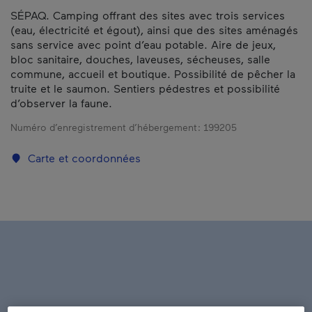
SÉPAQ. Camping offrant des sites avec trois services
(eau, électricité et égout), ainsi que des sites aménagés
sans service avec point d’eau potable. Aire de jeux,
bloc sanitaire, douches, laveuses, sécheuses, salle
commune, accueil et boutique. Possibilité de pêcher la
truite et le saumon. Sentiers pédestres et possibilité
d’observer la faune.
Numéro d’enregistrement d’hébergement :
199205
Carte et coordonnées