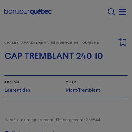
Passer au contenu principal
Main navigation - Fr
Men
CHALET, APPARTEMENT, RÉSIDENCE DE TOURISME
CAP TREMBLANT 240-10
RÉGION
VILLE
Laurentides
Mont-Tremblant
Numéro d’enregistrement d’hébergement :
255544