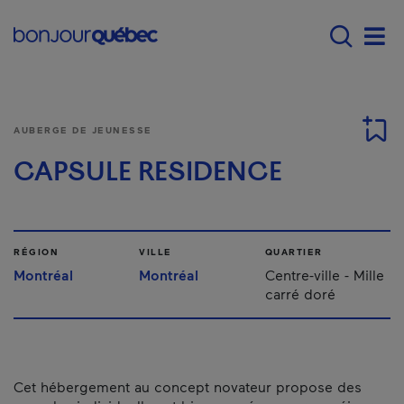
Passer au contenu principal
Main navigation - Fr
Men
AUBERGE DE JEUNESSE
CAPSULE RESIDENCE
RÉGION
VILLE
QUARTIER
Montréal
Montréal
Centre-ville - Mille
carré doré
Cet hébergement au concept novateur propose des