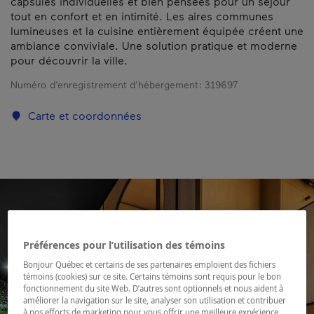
capsules individuelles et bien pensées pour un séjour
tout en confort et en intimité. Les aires communes
lumineuses et la cuisine entièrement équipée créent une
ambiance conviviale. Une solution pratique et moderne
pour découvrir la ville.
Numéro d’enregistrement d’hébergement :
319697
Carte et coordonnées
Préférences pour l’utilisation des témoins
Bonjour Québec et certains de ses partenaires emploient des fichiers
témoins (cookies) sur ce site. Certains témoins sont requis pour le bon
fonctionnement du site Web. D’autres sont optionnels et nous aident à
améliorer la navigation sur le site, analyser son utilisation et contribuer
à nos efforts de marketing pour vous offrir une meilleure expérience.