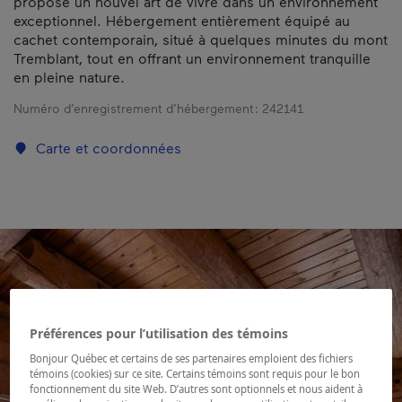
propose un nouvel art de vivre dans un environnement
exceptionnel. Hébergement entièrement équipé au
cachet contemporain, situé à quelques minutes du mont
Tremblant, tout en offrant un environnement tranquille
en pleine nature.
Numéro d’enregistrement d’hébergement :
242141
Carte et coordonnées
Préférences pour l’utilisation des témoins
Bonjour Québec et certains de ses partenaires emploient des fichiers
témoins (cookies) sur ce site. Certains témoins sont requis pour le bon
fonctionnement du site Web. D’autres sont optionnels et nous aident à