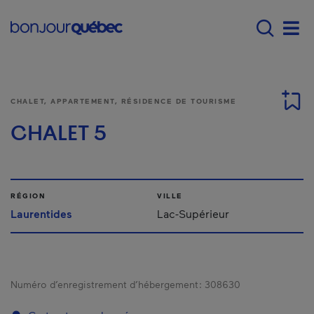
Passer au contenu principal
Main navigation - Fr
Men
CHALET, APPARTEMENT, RÉSIDENCE DE TOURISME
CHALET 5
RÉGION
VILLE
Laurentides
Lac-Supérieur
Numéro d’enregistrement d’hébergement :
308630