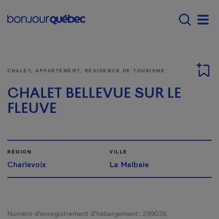
Passer au contenu principal
Main navigation - Fr
Men
CHALET, APPARTEMENT, RÉSIDENCE DE TOURISME
CHALET BELLEVUE SUR LE
FLEUVE
RÉGION
VILLE
Charlevoix
La Malbaie
Numéro d’enregistrement d’hébergement :
299036