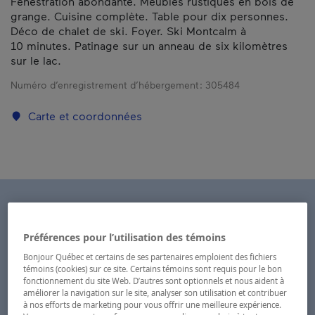
Fenestration abondante. Meubles rustiques en bois de
grange. Cuisine complète. Table pour dix personnes.
Déco de chalet de ski. Foyer. Ski Montcalm à
10 minutes. Patinage sur un anneau de six kilomètres
sur le lac.
Numéro d’enregistrement d’hébergement :
305484
Carte et coordonnées
Préférences pour l’utilisation des témoins
Bonjour Québec et certains de ses partenaires emploient des fichiers
témoins (cookies) sur ce site. Certains témoins sont requis pour le bon
fonctionnement du site Web. D’autres sont optionnels et nous aident à
améliorer la navigation sur le site, analyser son utilisation et contribuer
à nos efforts de marketing pour vous offrir une meilleure expérience.