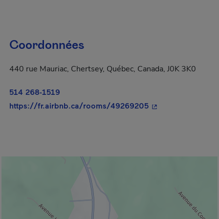
Coordonnées
440 rue Mauriac, Chertsey, Québec, Canada, J0K 3K0
514 268-1519
- Cet hyperlien s'o
https://fr.airbnb.ca/rooms/49269205