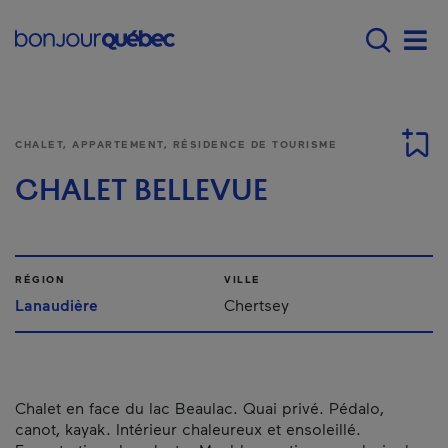
Passer au contenu principal
Main navigation - Fr
Men
CHALET, APPARTEMENT, RÉSIDENCE DE TOURISME
CHALET BELLEVUE
RÉGION
VILLE
Lanaudière
Chertsey
Chalet en face du lac Beaulac. Quai privé. Pédalo,
canot, kayak. Intérieur chaleureux et ensoleillé.