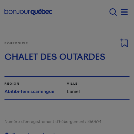
Passer au contenu principal
Main navigation - Fr
Men
POURVOIRIE
CHALET DES OUTARDES
RÉGION
VILLE
Abitibi-Témiscamingue
Laniel
Numéro d’enregistrement d’hébergement :
850574