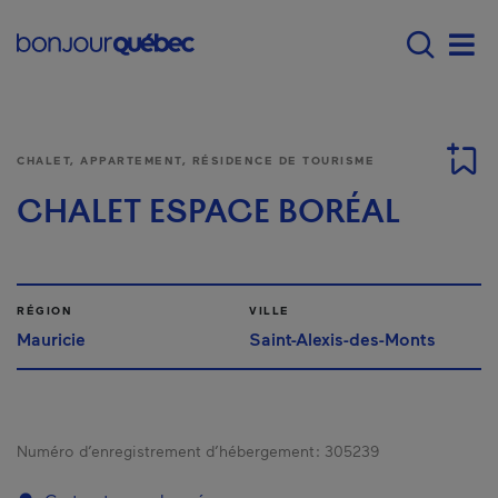
Passer au contenu principal
Main navigation - Fr
Men
CHALET, APPARTEMENT, RÉSIDENCE DE TOURISME
CHALET ESPACE BORÉAL
RÉGION
VILLE
Mauricie
Saint-Alexis-des-Monts
Numéro d’enregistrement d’hébergement :
305239