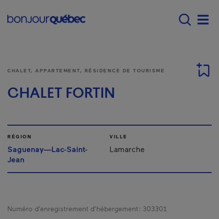
Passer au contenu principal
Main navigation - Fr
Men
CHALET, APPARTEMENT, RÉSIDENCE DE TOURISME
CHALET FORTIN
RÉGION
VILLE
Saguenay—Lac-Saint-
Lamarche
Jean
Numéro d’enregistrement d’hébergement :
303301