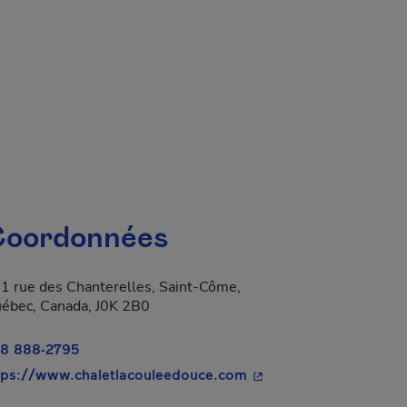
 fenêtre.
oordonnées
1 rue des Chanterelles, Saint-Côme,
ébec, Canada, J0K 2B0
8 888-2795
a dans une nouvelle fenêtre.
- Cet hyperlien s'ouvri
tps://www.chaletlacouleedouce.com