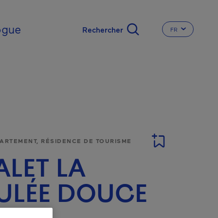
nal
ogue
FR
CHANGER LA L
PARTEMENT, RÉSIDENCE DE TOURISME
LET LA
ULÉE DOUCE