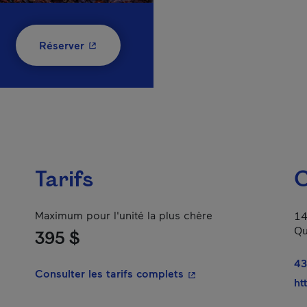
- Cet hyperlien s'ouvrira dans une nouvelle
Réserver
Tarifs
C
Maximum pour l'unité la plus chère
14
Qu
395 $
43
- Cet hyperlien s'ouvrir
Consulter les tarifs complets
ht