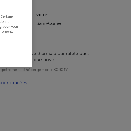
VILLE
 Certains
dent à
Saint-Côme
ing pour vous
t moment.
e.
nt une expérience thermale complète dans
un chalet écologique privé
gistrement d’hébergement :
309017
 coordonnées