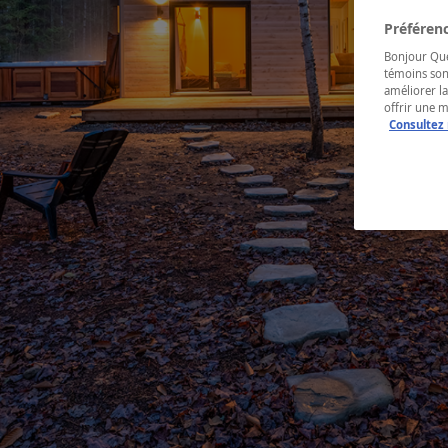
Préférenc
Bonjour Québ
témoins son
améliorer la
offrir une 
Consultez 