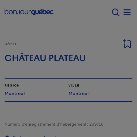
Passer au contenu principal
Main navigation - Fr
Men
HÔTEL
CHÂTEAU PLATEAU
RÉGION
VILLE
Montréal
Montréal
Numéro d’enregistrement d’hébergement :
299716