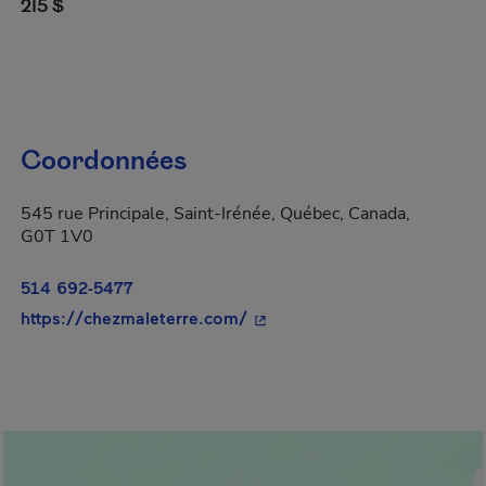
215 $
Coordonnées
545 rue Principale, Saint-Irénée, Québec, Canada,
G0T 1V0
514 692-5477
- Cet hyperlien s'ouvrira dan
https://chezmaleterre.com/