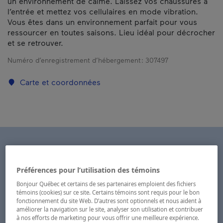
un environnement de calme. Laissez vos chaussures à
l’entrée et mettez vos cellulaires en mode vibration.
Vous êtes dans un environnement parfait pour vous
ressourcer en toutes saisons. Lieu idéal pour décrocher
et se retrouver.
Numéro d’enregistrement d’hébergement :
307497
Carte et coordonnées
Préférences pour l’utilisation des témoins
Bonjour Québec et certains de ses partenaires emploient des fichiers
témoins (cookies) sur ce site. Certains témoins sont requis pour le bon
fonctionnement du site Web. D’autres sont optionnels et nous aident à
améliorer la navigation sur le site, analyser son utilisation et contribuer
à nos efforts de marketing pour vous offrir une meilleure expérience.