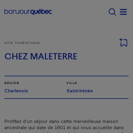
Passer au contenu principal
Main navigation - Fr
Men
GÎTE TOURISTIQUE
CHEZ MALETERRE
RÉGION
VILLE
Charlevoix
Saint-Irénée
Profitez d’un séjour dans cette merveilleuse maison
ancestrale qui date de 1901 et qui vous accueille dans