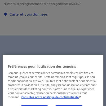
Numéro d’enregistrement d’hébergement :
850352
Carte et coordonnées
Préférences pour l’utilisation des témoins
Bonjour Québec et certains de ses partenaires emploient des fichiers
témoins (cookies) sur ce site. Certains témoins sont requis pour le bon
fonctionnement du site Web. D’autres sont optionnels et nous aident à
améliorer la navigation sur le site, analyser son utilisation et contribuer
à nos efforts de marketing pour vous offrir une meilleure expérience.
Vous pouvez accepter, refuser ou personnaliser vos choix à tout
- Cet hyperlien s'ouvr
moment.
Consultez notre politique de confidentialité