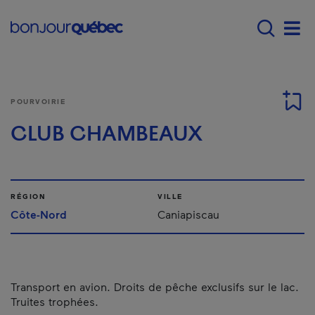
Passer au contenu principal
Main navigation - Fr
Men
POURVOIRIE
CLUB CHAMBEAUX
RÉGION
VILLE
Côte-Nord
Caniapiscau
Transport en avion. Droits de pêche exclusifs sur le lac.
Truites trophées.