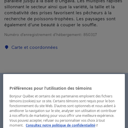
parallèle jusqu’à la baie d’Ungava. Les multiples rapides
sillonnant le secteur ainsi que la variété, la taille et la
combativité des prises favorisent les pêcheurs à la
recherche de poissons-trophées. Les paysages sont
également d’une beauté à couper le souffle.
Numéro d’enregistrement d’hébergement :
850317
Carte et coordonnées
Préférences pour l’utilisation des témoins
Bonjour Québec et certains de ses partenaires emploient des fichiers
témoins (cookies) sur ce site. Certains témoins sont requis pour le bon
fonctionnement du site Web. D’autres sont optionnels et nous aident à
améliorer la navigation sur le site, analyser son utilisation et contribuer
à nos efforts de marketing pour vous offrir une meilleure expérience.
Vous pouvez accepter, refuser ou personnaliser vos choix à tout
- Cet hyperlien s'ouvr
moment.
Consultez notre politique de confidentialité