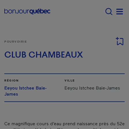
Passer au contenu principal
Main navigation - Fr
Men
POURVOIRIE
CLUB CHAMBEAUX
RÉGION
VILLE
Eeyou Istchee Baie-
Eeyou Istchee Baie-James
James
Ce magnifique cours d’eau prend naissance près du 52e