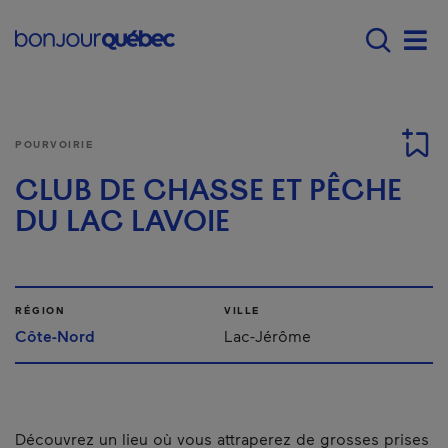
Passer au contenu principal
Main navigation - Fr
Men
POURVOIRIE
CLUB DE CHASSE ET PÊCHE
DU LAC LAVOIE
RÉGION
VILLE
Côte-Nord
Lac-Jérôme
Découvrez un lieu où vous attraperez de grosses prises