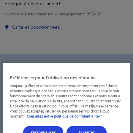
presque à chaque lancer!
Numéro d’enregistrement d’hébergement :
850458
Carte et coordonnées
Préférences pour l’utilisation des témoins
Bonjour Québec et certains de ses partenaires emploient des fichiers
témoins (cookies) sur ce site. Certains témoins sont requis pour le bon
fonctionnement du site Web. D’autres sont optionnels et nous aident à
améliorer la navigation sur le site, analyser son utilisation et contribuer
à nos efforts de marketing pour vous offrir une meilleure expérience.
Vous pouvez accepter, refuser ou personnaliser vos choix à tout
- Cet hyperlien s'ouvr
moment.
Consultez notre politique de confidentialité
Personnaliser
Accepter