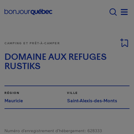
Passer au contenu principal
Main navigation - Fr
Men
CAMPING ET PRÊT-À-CAMPER
DOMAINE AUX REFUGES
RUSTIKS
RÉGION
VILLE
Mauricie
Saint-Alexis-des-Monts
Numéro d’enregistrement d’hébergement :
628333