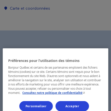
Carte et coordonnées
Préférences pour l’utilisation des témoins
Bonjour Québec et certains de ses partenaires emploient des fichiers
témoins (cookies) sur ce site. Certains témoins sont requis pour le bon
fonctionnement du site Web. D’autres sont optionnels et nous aident à
améliorer la navigation sur le site, analyser son utilisation et contribuer
à nos efforts de marketing pour vous offrir une meilleure expérience.
Vous pouvez accepter, refuser ou personnaliser vos choix à tout
- Cet hyperlien s'ouvr
moment.
Consultez notre politique de confidentialité
Personnaliser
Accepter