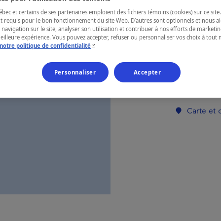
ec et certains de ses partenaires emploient des fichiers témoins (cookies) sur ce site.
t requis pour le bon fonctionnement du site Web. D’autres sont optionnels et nous ai
RÉGION
 navigation sur le site, analyser son utilisation et contribuer à nos efforts de market
meilleure expérience. Vous pouvez accepter, refuser ou personnaliser vos choix à tou
Cantons-de-l
- Cet hyperlien s'ouvrira dans une nouvelle fenêtr
notre politique de confidentialité
Personnaliser
Accepter
Numéro d’enre
Carte et