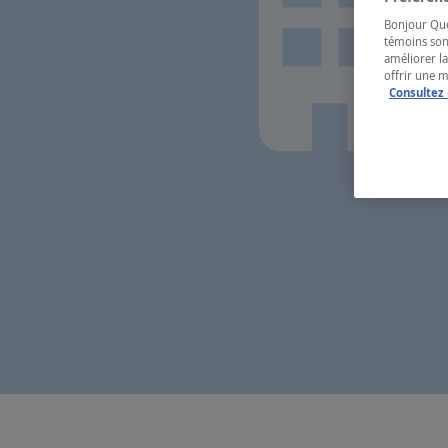
Bonjour Québ
témoins son
améliorer la
offrir une 
Consultez 