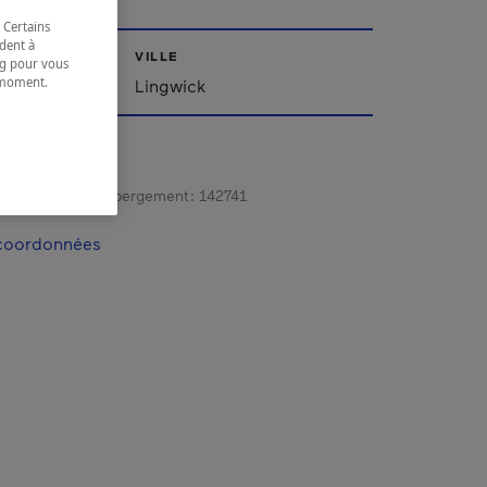
 Certains
dent à
VILLE
ing pour vous
t moment.
'Est
Lingwick
e.
gistrement d’hébergement :
142741
 coordonnées