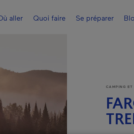
ion - Fr - Internatio
Où aller
Quoi faire
Se préparer
Bl
CAMPING ET
FA
TR