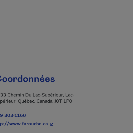
oordonnées
33 Chemin Du Lac-Supérieur, Lac-
périeur, Québec, Canada, J0T 1P0
9 303-1160
- Cet hyperlien s'ouvrira dans une nou
tp://www.farouche.ca