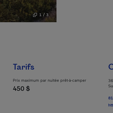
1 / 3
Tarifs
C
Prix maximum par nuitée prêt-à-camper
36
Su
450 $
81
ht