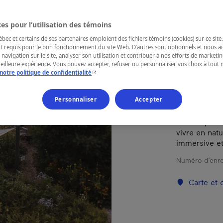
es pour l’utilisation des témoins
RÉGION
Laurentides
ec et certains de ses partenaires emploient des fichiers témoins (cookies) sur ce site.
t requis pour le bon fonctionnement du site Web. D’autres sont optionnels et nous ai
 navigation sur le site, analyser son utilisation et contribuer à nos efforts de market
meilleure expérience. Vous pouvez accepter, refuser ou personnaliser vos choix à tou
- Cet hyperlien s'ouvrira dans une nouvelle fenêtr
notre politique de confidentialité
Farouche vou
Personnaliser
Accepter
pour ralentir
Plus qu’un h
nature qui al
vivre en nat
immersive et
Numéro d’enre
Carte et