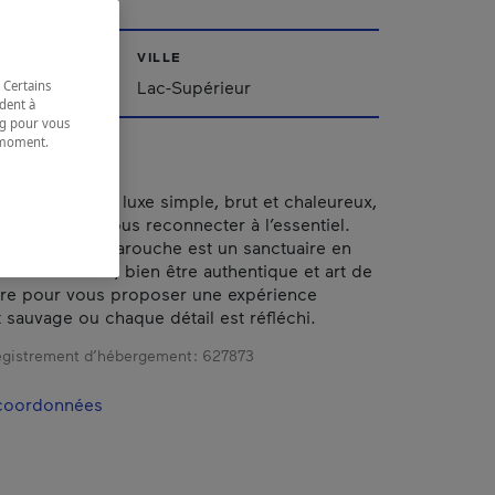
VILLE
Lac-Supérieur
 Certains
dent à
ing pour vous
t moment.
e.
s propose un luxe simple, brut et chaleureux,
, ressentir et vous reconnecter à l’essentiel.
ébergement, Farouche est un sanctuaire en
lie luxe discret, bien être authentique et art de
ure pour vous proposer une expérience
 sauvage ou chaque détail est réfléchi.
gistrement d’hébergement :
627873
 coordonnées