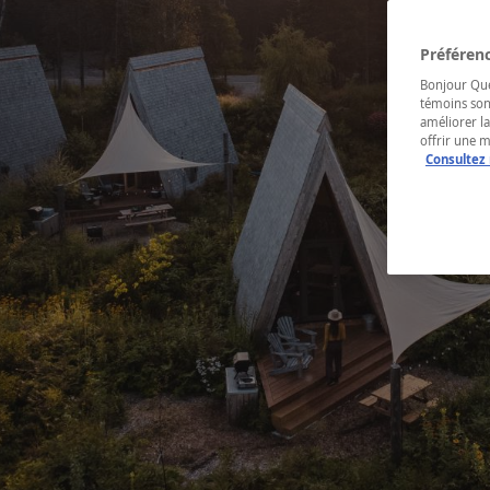
Préférenc
Bonjour Québ
témoins son
améliorer la
offrir une 
Consultez 