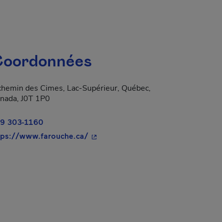
oordonnées
chemin des Cimes, Lac-Supérieur, Québec,
nada, J0T 1P0
9 303-1160
- Cet hyperlien s'ouvrira dans une n
tps://www.farouche.ca/