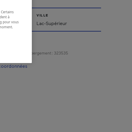
 Certains
VILLE
dent à
ing pour vous
Lac-Supérieur
t moment.
e.
gistrement d’hébergement :
323535
 coordonnées