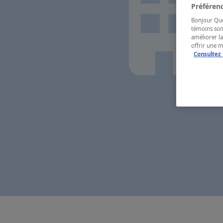
Préférenc
Bonjour Québ
témoins son
améliorer la
offrir une 
Consultez 