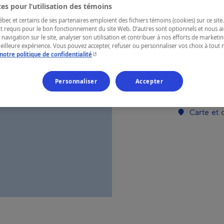
es pour l’utilisation des témoins
ec et certains de ses partenaires emploient des fichiers témoins (cookies) sur ce site.
RÉGION
t requis pour le bon fonctionnement du site Web. D’autres sont optionnels et nous ai
 navigation sur le site, analyser son utilisation et contribuer à nos efforts de market
Laurentides
meilleure expérience. Vous pouvez accepter, refuser ou personnaliser vos choix à tou
- Cet hyperlien s'ouvrira dans une nouvelle fenêtr
notre politique de confidentialité
Personnaliser
Accepter
Numéro d’enre
Carte et