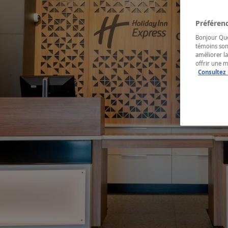
Préférenc
Bonjour Québ
témoins son
améliorer la
offrir une 
Consultez 