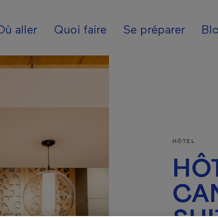
ion - Fr - Internatio
Où aller
Quoi faire
Se préparer
Bl
HÔTEL
HÔ
CA