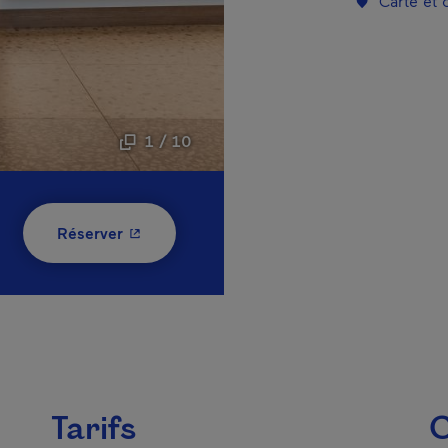
Carte et
1 / 10
- Cet hyperlien s'ouvrira dans une nouvelle
Réserver
Tarifs
C