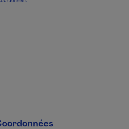
 coordonnées
 fenêtre.
oordonnées