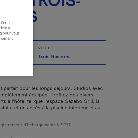
TES TROIS-
IÈRES
 Certains
dent à
ing pour vous
t moment.
e.
VILLE
Trois-Rivières
parfait pour les longs séjours. Studios avec
omplètement équipée. Profitez des divers
rts à l'hôtel tel que l'espace Gazebo Grill, la
tuite et un accès à la piscine intérieur et au
gistrement d’hébergement :
319237