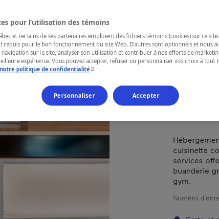
SUI
RIV
es pour l’utilisation des témoins
ec et certains de ses partenaires emploient des fichiers témoins (cookies) sur ce site.
t requis pour le bon fonctionnement du site Web. D’autres sont optionnels et nous ai
 navigation sur le site, analyser son utilisation et contribuer à nos efforts de market
meilleure expérience. Vous pouvez accepter, refuser ou personnaliser vos choix à tou
- Cet hyperlien s'ouvrira dans une nouvelle fenêtr
notre politique de confidentialité
RÉGION
Mauricie
Personnaliser
Accepter
Hébergement 
cuisinette c
services offe
buanderie gra
gym.
Numéro d’enre