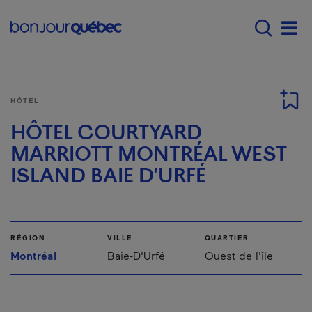
Passer au contenu principal
Main navigation - Fr
Men
HÔTEL
HÔTEL COURTYARD
MARRIOTT MONTRÉAL WEST
ISLAND BAIE D'URFÉ
RÉGION
VILLE
QUARTIER
Montréal
Baie-D'Urfé
Ouest de l'île