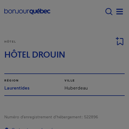
Passer au contenu principal
Main navigation - Fr
Men
HÔTEL
HÔTEL DROUIN
RÉGION
VILLE
Laurentides
Huberdeau
Numéro d’enregistrement d’hébergement :
522896