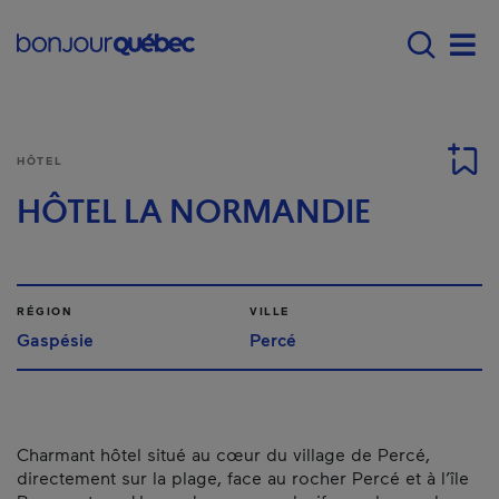
Passer au contenu principal
Main navigation - Fr
Men
HÔTEL
HÔTEL LA NORMANDIE
RÉGION
VILLE
Gaspésie
Percé
Charmant hôtel situé au cœur du village de Percé,
directement sur la plage, face au rocher Percé et à l’île