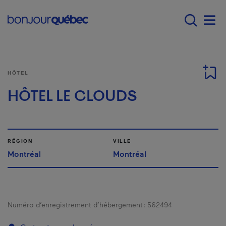
Passer au contenu principal
Main navigation - Fr
Men
HÔTEL
HÔTEL LE CLOUDS
RÉGION
VILLE
Montréal
Montréal
Numéro d’enregistrement d’hébergement :
562494