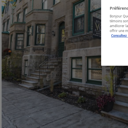
Préférenc
Bonjour Québ
témoins son
améliorer la
offrir une 
Consultez 