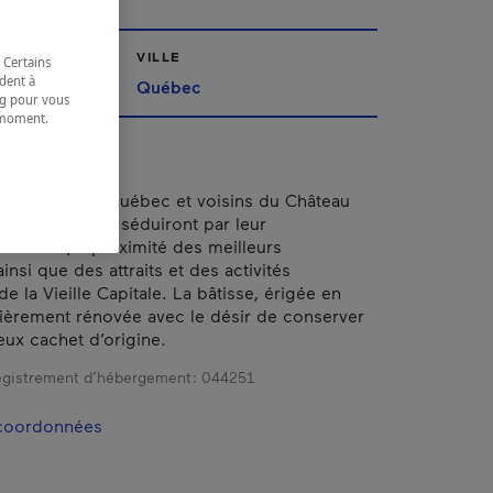
VILLE
 Certains
dent à
Québec
ing pour vous
t moment.
e.
œur du Vieux-Québec et voisins du Château
es hôtels vous séduiront par leur
central, à proximité des meilleurs
ainsi que des attraits et des activités
de la Vieille Capitale. La bâtisse, érigée en
tièrement rénovée avec le désir de conserver
eux cachet d’origine.
gistrement d’hébergement :
044251
 coordonnées