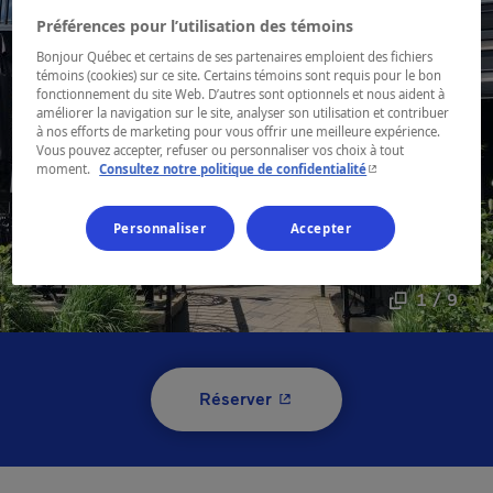
Préférences pour l’utilisation des témoins
Bonjour Québec et certains de ses partenaires emploient des fichiers
témoins (cookies) sur ce site. Certains témoins sont requis pour le bon
fonctionnement du site Web. D’autres sont optionnels et nous aident à
améliorer la navigation sur le site, analyser son utilisation et contribuer
à nos efforts de marketing pour vous offrir une meilleure expérience.
Vous pouvez accepter, refuser ou personnaliser vos choix à tout
- Cet hyperlien s'ouvr
moment.
Consultez notre politique de confidentialité
Personnaliser
Accepter
1 / 9
- Cet hyperlien s'ouvrira 
Réserver