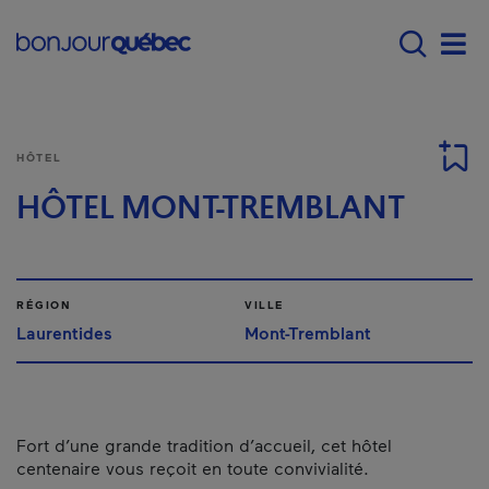
Passer au contenu principal
Main navigation - Fr
Men
HÔTEL
HÔTEL MONT-TREMBLANT
RÉGION
VILLE
Laurentides
Mont-Tremblant
Fort d’une grande tradition d’accueil, cet hôtel
centenaire vous reçoit en toute convivialité.