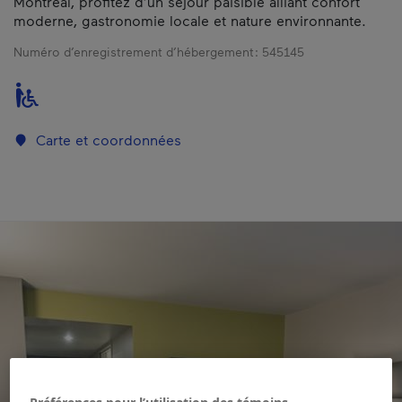
Montréal, profitez d’un séjour paisible alliant confort
moderne, gastronomie locale et nature environnante.
Numéro d’enregistrement d’hébergement :
545145
Carte et coordonnées