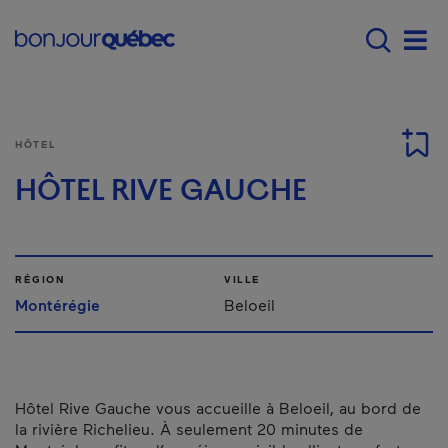
Passer au contenu principal
Main navigation - Fr
Men
HÔTEL
HÔTEL RIVE GAUCHE
RÉGION
VILLE
Montérégie
Beloeil
Hôtel Rive Gauche vous accueille à Beloeil, au bord de
la rivière Richelieu. À seulement 20 minutes de