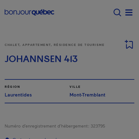
Passer au contenu principal
Main navigation - Fr
Men
CHALET, APPARTEMENT, RÉSIDENCE DE TOURISME
JOHANNSEN 413
RÉGION
VILLE
Laurentides
Mont-Tremblant
Numéro d’enregistrement d’hébergement :
323795