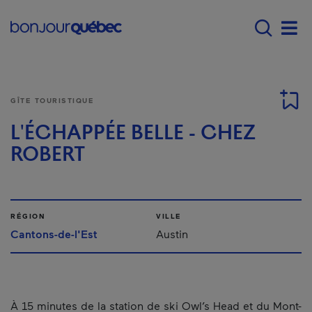
Passer au contenu principal
Main navigation - Fr
Men
GÎTE TOURISTIQUE
L'ÉCHAPPÉE BELLE - CHEZ
ROBERT
RÉGION
VILLE
Cantons-de-l'Est
Austin
À 15 minutes de la station de ski Owl’s Head et du Mont-