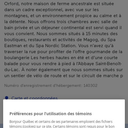
Orford, notre maison de ferme ancestrale est située
dans un cadre exceptionnel, avec vue sur les
montagnes, et un environnement propice au calme et à
la détente. Nous offrons trois chambres avec salle de
bain privée et un déjeuner continental est servi quand il
vous convient. Nous sommes situés à 15 minutes des
boutiques, restaurants et activités de Magog, du Spa
Eastman et du Spa Nordic Station. Vous n’avez qu’à
traverser la rue pour profiter de l’offre gourmande de la
boulangerie Les herbes hautes en été et d’une courte
balade pour vous rendre à pied à l’Abbaye Saint-Benoît-
du-Lac. À noter également que nous sommes situés sur
un sentier de vélo de route et sur le circuit de marche p
Numéro d’enregistrement d’hébergement :
140302
Carte et coordonnées
Préférences pour l’utilisation des témoins
Bonjour Québec et certains de ses partenaires emploient des fichiers
témoins (cookies) sur ce site. Certains témoins sont requis pour le bon