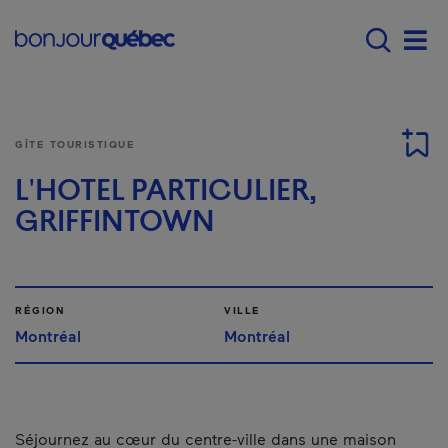
Passer au contenu principal
Main navigation - Fr
Men
GÎTE TOURISTIQUE
L'HOTEL PARTICULIER,
GRIFFINTOWN
RÉGION
VILLE
Montréal
Montréal
Séjournez au cœur du centre-ville dans une maison