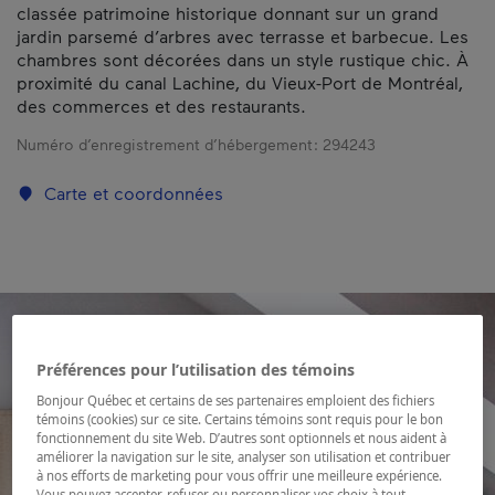
classée patrimoine historique donnant sur un grand
jardin parsemé d’arbres avec terrasse et barbecue. Les
chambres sont décorées dans un style rustique chic. À
proximité du canal Lachine, du Vieux-Port de Montréal,
des commerces et des restaurants.
Numéro d’enregistrement d’hébergement :
294243
Carte et coordonnées
Préférences pour l’utilisation des témoins
Bonjour Québec et certains de ses partenaires emploient des fichiers
témoins (cookies) sur ce site. Certains témoins sont requis pour le bon
fonctionnement du site Web. D’autres sont optionnels et nous aident à
améliorer la navigation sur le site, analyser son utilisation et contribuer
à nos efforts de marketing pour vous offrir une meilleure expérience.
Vous pouvez accepter, refuser ou personnaliser vos choix à tout