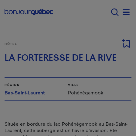
Passer au contenu principal
Main navigation - Fr
Men
HÔTEL
LA FORTERESSE DE LA RIVE
RÉGION
VILLE
Bas-Saint-Laurent
Pohénégamook
Située en bordure du lac Pohénégamook au Bas-Saint-
Laurent, cette auberge est un havre d’évasion. Été