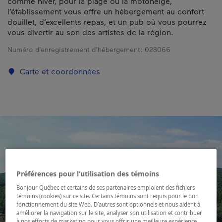
comme hiver, pour la plage ou la motoneige,
l’établissement vous offre un hébergement au confort
douillet, d’excellents repas, et un pub où vous pourrez
vous divertir au son des artistes de la région.
Numéro d’enregistrement d’hébergement :
028066
Carte et coordonnées
Préférences pour l’utilisation des témoins
Bonjour Québec et certains de ses partenaires emploient des fichiers
témoins (cookies) sur ce site. Certains témoins sont requis pour le bon
fonctionnement du site Web. D’autres sont optionnels et nous aident à
améliorer la navigation sur le site, analyser son utilisation et contribuer
à nos efforts de marketing pour vous offrir une meilleure expérience.