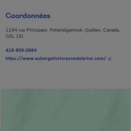
Coordonnées
1194 rue Principale, Pohénégamook, Québec, Canada,
G0L 1J0
418 859-2884
- Cet hyper
https://www.aubergeforteressedelarive.com/