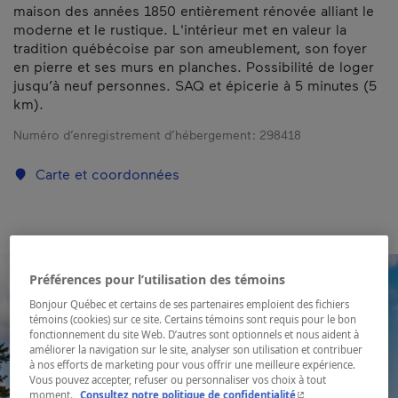
maison des années 1850 entièrement rénovée alliant le
moderne et le rustique. L'intérieur met en valeur la
tradition québécoise par son ameublement, son foyer
en pierre et ses murs en planches. Possibilité de loger
jusqu’à neuf personnes. SAQ et épicerie à 5 minutes (5
km).
Numéro d’enregistrement d’hébergement :
298418
Carte et coordonnées
Préférences pour l’utilisation des témoins
Bonjour Québec et certains de ses partenaires emploient des fichiers
témoins (cookies) sur ce site. Certains témoins sont requis pour le bon
fonctionnement du site Web. D’autres sont optionnels et nous aident à
améliorer la navigation sur le site, analyser son utilisation et contribuer
à nos efforts de marketing pour vous offrir une meilleure expérience.
Vous pouvez accepter, refuser ou personnaliser vos choix à tout
- Cet hyperlien s'ouvr
moment.
Consultez notre politique de confidentialité