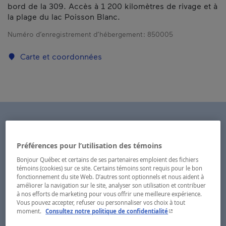
bord de la 309. Accès à 1 200 kilomètres de rivage et à
la plage du lac Poisson Blanc.
Numéro d’enregistrement d’hébergement :
850005
Carte et coordonnées
Préférences pour l’utilisation des témoins
Bonjour Québec et certains de ses partenaires emploient des fichiers
témoins (cookies) sur ce site. Certains témoins sont requis pour le bon
fonctionnement du site Web. D’autres sont optionnels et nous aident à
améliorer la navigation sur le site, analyser son utilisation et contribuer
à nos efforts de marketing pour vous offrir une meilleure expérience.
Vous pouvez accepter, refuser ou personnaliser vos choix à tout
- Cet hyperlien s'ouvr
moment.
Consultez notre politique de confidentialité