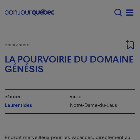
Passer au contenu principal
Main navigation - Fr
Men
POURVOIRIE
LA POURVOIRIE DU DOMAINE
GÉNÉSIS
RÉGION
VILLE
Laurentides
Notre-Dame-du-Laus
Endroit merveilleux pour les vacances, directement au