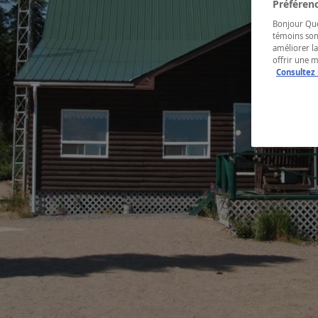
Préférenc
Bonjour Québ
témoins son
améliorer la
offrir une 
Consultez 