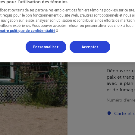
LA
es pour l’utilisation des témoins
ec et certains de ses partenaires emploient des fichiers témoins (cookies) sur ce site.
t requis pour le bon fonctionnement du site Web. D’autres sont optionnels et nous ai
 navigation sur le site, analyser son utilisation et contribuer à nos efforts de market
meilleure expérience. Vous pouvez accepter, refuser ou personnaliser vos choix à tou
- Cet hyperlien s'ouvrira dans une nouvelle fenêtr
notre politique de confidentialité
RÉGION
Saguenay—L
Personnaliser
Accepter
Découvrez un
paix et tran
avec le plan 
et de fumage 
Numéro d’enre
Carte et