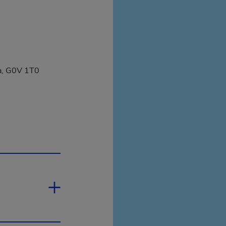
da, G0V 1T0
rira dans une nouvelle fenêtre.