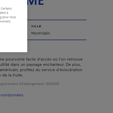
FLAMME
 Certains
dent à
ing pour vous
t moment.
e.
VILLE
ac-Saint-Jean
Mont-Valin
e pourvoirie facile d'accès où l'on retrouve
quillité dans un paysage enchanteur. De plus,
américain, profitez du service d'éviscération
de la truite.
gistrement d’hébergement :
850639
 coordonnées