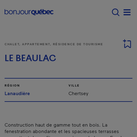
Passer au contenu principal
Main navigation - Fr
Men
CHALET, APPARTEMENT, RÉSIDENCE DE TOURISME
LE BEAULAC
RÉGION
VILLE
Lanaudière
Chertsey
Construction haut de gamme tout en bois. La
fenestration abondante et les spacieuses terrasses