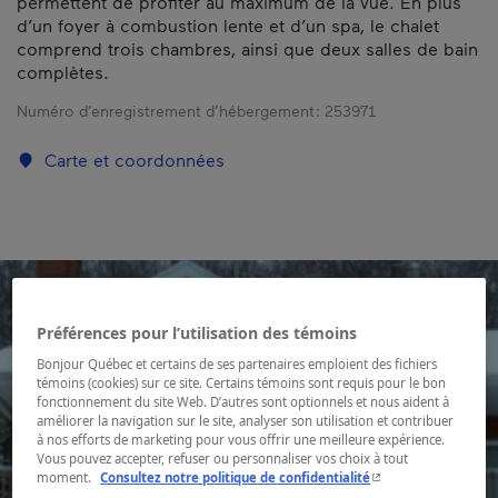
permettent de profiter au maximum de la vue. En plus
d’un foyer à combustion lente et d’un spa, le chalet
comprend trois chambres, ainsi que deux salles de bain
complètes.
Numéro d’enregistrement d’hébergement :
253971
Carte et coordonnées
Préférences pour l’utilisation des témoins
Bonjour Québec et certains de ses partenaires emploient des fichiers
témoins (cookies) sur ce site. Certains témoins sont requis pour le bon
fonctionnement du site Web. D’autres sont optionnels et nous aident à
améliorer la navigation sur le site, analyser son utilisation et contribuer
à nos efforts de marketing pour vous offrir une meilleure expérience.
Vous pouvez accepter, refuser ou personnaliser vos choix à tout
- Cet hyperlien s'ouvr
moment.
Consultez notre politique de confidentialité