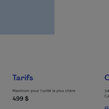
Tarifs
C
Maximum pour l'unité la plus chère
34
Ca
499 $
41