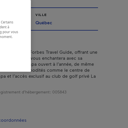
VILLE
Québec
 Certains
dent à
ing pour vous
t moment.
e.
étoiles par le Forbes Travel Guide, offrant une
amants. Le site vous enchantera avec sa
iscine et son spa ouvert à l’année, de même
breuses commodités comme le centre de
pa et l’accès exclusif au club de golf privé La
gistrement d’hébergement :
005843
 coordonnées