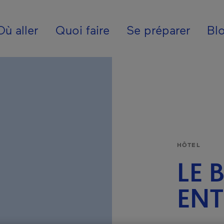
ion - Fr - Internatio
Où aller
Quoi faire
Se préparer
Bl
HÔTEL
LE 
ENT