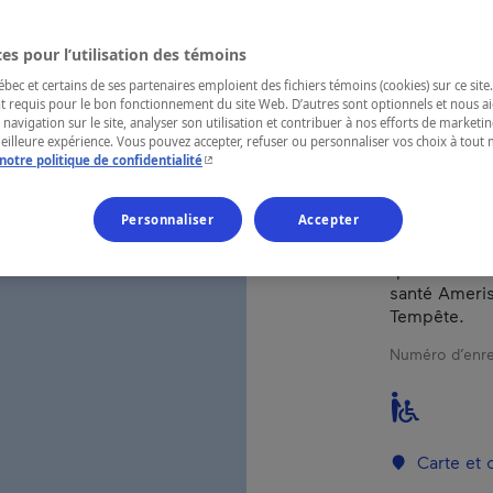
es pour l’utilisation des témoins
RÉGION
Québec
ec et certains de ses partenaires emploient des fichiers témoins (cookies) sur ce site.
t requis pour le bon fonctionnement du site Web. D’autres sont optionnels et nous ai
 navigation sur le site, analyser son utilisation et contribuer à nos efforts de market
meilleure expérience. Vous pouvez accepter, refuser ou personnaliser vos choix à tou
- Cet hyperlien s'ouvrira dans une nouvelle fenêtr
notre politique de confidentialité
Hôtel coté 4 
Personnaliser
Accepter
cuisine 4 di
magnifique p
que ses nom
santé Ameris
Tempête.
Numéro d’enre
Carte et