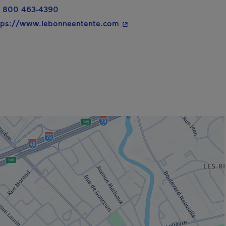
 800 463-4390
- Cet hyperlien s'ouvrira da
tps://www.lebonneentente.com