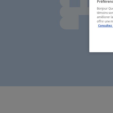
Préférenc
Bonjour Québ
témoins son
améliorer la
offrir une 
Consultez 