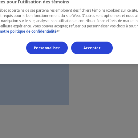
es pour l’utilisation des témoins
Québec
ec et certains de ses partenaires emploient des fichiers témoins (cookies) sur ce site.
t requis pour le bon fonctionnement du site Web. D’autres sont optionnels et nous ai
 navigation sur le site, analyser son utilisation et contribuer à nos efforts de market
meilleure expérience. Vous pouvez accepter, refuser ou personnaliser vos choix à tou
- Cet hyperlien s'ouvrira dans une nouvelle fenêtr
notre politique de confidentialité
Numéro d’enre
Personnaliser
Accepter
Carte et