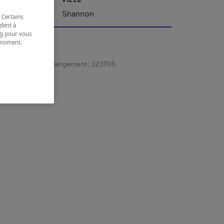
Shannon
 Certains
dent à
ing pour vous
t moment.
e.
gistrement d’hébergement :
323705
 coordonnées