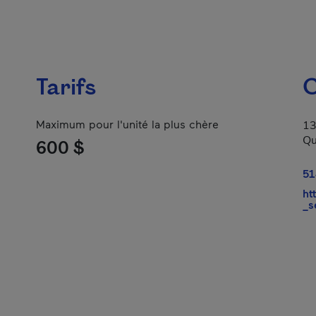
Tarifs
C
Maximum pour l'unité la plus chère
13
Qu
600 $
51
ht
_s