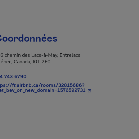
oordonnées
6 chemin des Lacs-à-May, Entrelacs,
ébec, Canada, J0T 2E0
4 743-6790
tps://fr.airbnb.ca/rooms/32815686?
- Cet hyperlien s'ouvri
et_bev_on_new_domain=1576592731