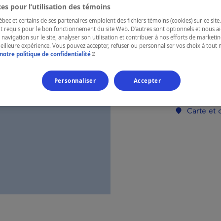
es pour l’utilisation des témoins
ec et certains de ses partenaires emploient des fichiers témoins (cookies) sur ce site.
RÉGION
t requis pour le bon fonctionnement du site Web. D’autres sont optionnels et nous ai
 navigation sur le site, analyser son utilisation et contribuer à nos efforts de market
Lanaudière
meilleure expérience. Vous pouvez accepter, refuser ou personnaliser vos choix à tou
- Cet hyperlien s'ouvrira dans une nouvelle fenêtr
notre politique de confidentialité
Personnaliser
Accepter
Numéro d’enre
Carte et