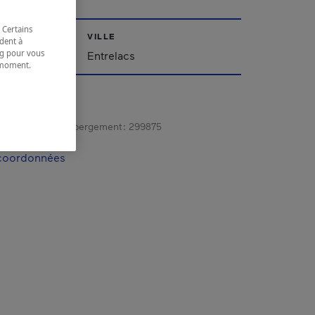
 Certains
VILLE
dent à
ing pour vous
Entrelacs
t moment.
e.
gistrement d’hébergement :
299875
 coordonnées