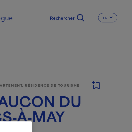
nal
ogue
FR
CHANGER LA L
PARTEMENT, RÉSIDENCE DE TOURISME
FAUCON DU
S-À-MAY