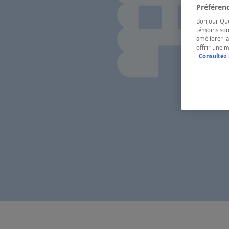
Préférenc
Bonjour Québ
témoins son
améliorer la
offrir une 
Consultez 