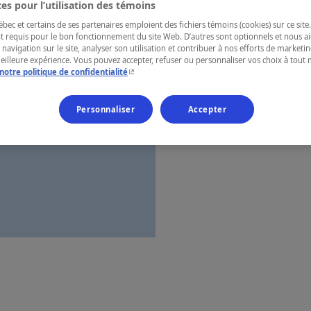
es pour l’utilisation des témoins
Montréal
ec et certains de ses partenaires emploient des fichiers témoins (cookies) sur ce site.
t requis pour le bon fonctionnement du site Web. D’autres sont optionnels et nous ai
 navigation sur le site, analyser son utilisation et contribuer à nos efforts de market
meilleure expérience. Vous pouvez accepter, refuser ou personnaliser vos choix à tou
- Cet hyperlien s'ouvrira dans une nouvelle fenêtr
notre politique de confidentialité
Numéro d’enre
Personnaliser
Accepter
Carte et