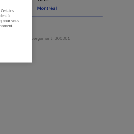
Montréal
 Certains
dent à
ing pour vous
t moment.
e.
gistrement d’hébergement :
300301
 coordonnées