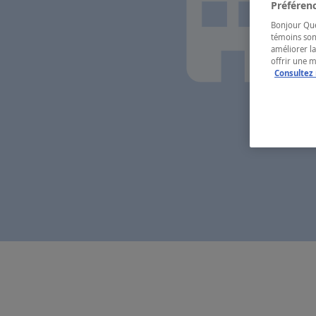
Préférenc
Bonjour Québ
témoins son
améliorer la
offrir une 
Consultez 