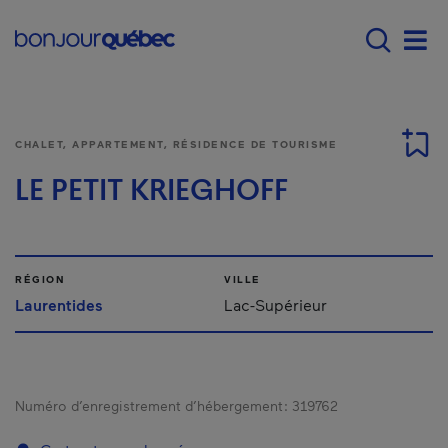
Passer au contenu principal
Main navigation - Fr
Men
CHALET, APPARTEMENT, RÉSIDENCE DE TOURISME
LE PETIT KRIEGHOFF
RÉGION
VILLE
Laurentides
Lac-Supérieur
Numéro d’enregistrement d’hébergement :
319762