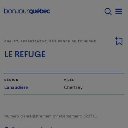
Passer au contenu principal
Main navigation - Fr
Men
CHALET, APPARTEMENT, RÉSIDENCE DE TOURISME
LE REFUGE
RÉGION
VILLE
Lanaudière
Chertsey
Numéro d’enregistrement d’hébergement :
323715