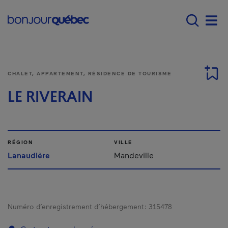
Passer au contenu principal
Main navigation - Fr
Men
CHALET, APPARTEMENT, RÉSIDENCE DE TOURISME
LE RIVERAIN
RÉGION
VILLE
Lanaudière
Mandeville
Numéro d’enregistrement d’hébergement :
315478