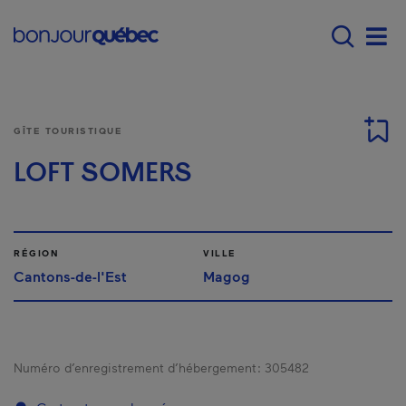
Passer au contenu principal
Main navigation - Fr
Men
GÎTE TOURISTIQUE
LOFT SOMERS
RÉGION
VILLE
Cantons-de-l'Est
Magog
Numéro d’enregistrement d’hébergement :
305482