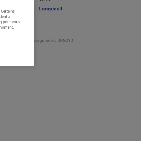
Longueuil
 Certains
dent à
ing pour vous
t moment.
e.
gistrement d’hébergement :
309073
 coordonnées