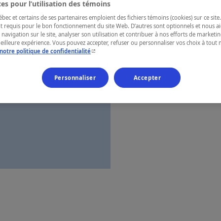
es pour l’utilisation des témoins
Montérégie
ec et certains de ses partenaires emploient des fichiers témoins (cookies) sur ce site.
t requis pour le bon fonctionnement du site Web. D’autres sont optionnels et nous ai
 navigation sur le site, analyser son utilisation et contribuer à nos efforts de market
meilleure expérience. Vous pouvez accepter, refuser ou personnaliser vos choix à tou
- Cet hyperlien s'ouvrira dans une nouvelle fenêtr
notre politique de confidentialité
Numéro d’enre
Personnaliser
Accepter
Carte et