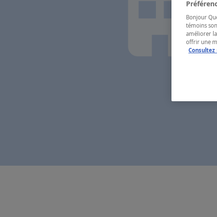
Préférenc
Bonjour Québ
témoins son
améliorer la
offrir une 
Consultez 