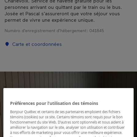
Charlevoix. Service de navette gratuite pour les
personnes arrivant ou quittant par le train ou le bus.
Josée et Pascal s’assureront que votre séjour vous
permet de vivre une expérience unique.
Numéro d’enregistrement d’hébergement :
041845
Carte et coordonnées
Préférences pour l’utilisation des témoins
Bonjour Québec et certains de ses partenaires emploient des fichiers
témoins (cookies) sur ce site. Certains témoins sont requis pour le bon
fonctionnement du site Web. D’autres sont optionnels et nous aident à
améliorer la navigation sur le site, analyser son utilisation et contribuer
à nos efforts de marketing pour vous offrir une meilleure expérience.