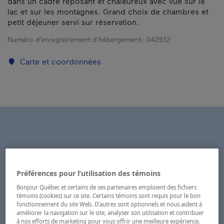
dans un cadre reposant et chaleureux avec vue sur le
lac et sur les montagnes. Grand choix de chambres et
petit déjeuner servi sur réservation.
Numéro d’enregistrement d’hébergement :
042932
Carte et coordonnées
Préférences pour l’utilisation des témoins
Bonjour Québec et certains de ses partenaires emploient des fichiers
témoins (cookies) sur ce site. Certains témoins sont requis pour le bon
fonctionnement du site Web. D’autres sont optionnels et nous aident à
améliorer la navigation sur le site, analyser son utilisation et contribuer
à nos efforts de marketing pour vous offrir une meilleure expérience.