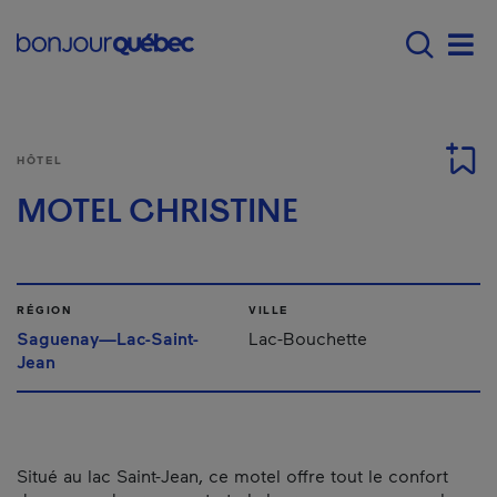
Passer au contenu principal
Main navigation - Fr
Men
HÔTEL
MOTEL CHRISTINE
RÉGION
VILLE
Saguenay—Lac-Saint-
Lac-Bouchette
Jean
Situé au lac Saint-Jean, ce motel offre tout le confort