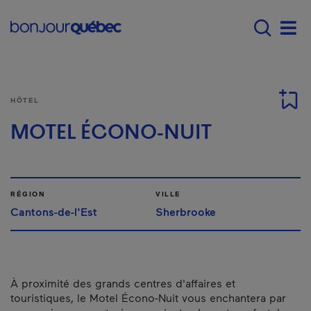
Passer au contenu principal
Main navigation - Fr
Men
HÔTEL
MOTEL ÉCONO-NUIT
RÉGION
VILLE
Cantons-de-l'Est
Sherbrooke
À proximité des grands centres d'affaires et
touristiques, le Motel Écono-Nuit vous enchantera par