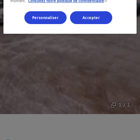
- Cet hyperlien s'ouvr
moment.
Consultez notre politique de confidentialité
Personnaliser
Accepter
1 / 1