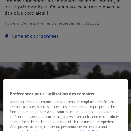
son environnement où se marient calme et confort, le
tout à prix modique. On vous souhaite une bienvenue
des plus cordiales! l
Numéro d’enregistrement d’hébergement :
125381
Carte et coordonnées
Préférences pour l’utilisation des témoins
Bonjour Québec et certains de ses partenaires emploient des fichiers
témoins (cookies) sur ce site. Certains témoins sont requis pour le bon
fonctionnement du site Web. D’autres sont optionnels et nous aident à
améliorer la navigation sur le site, analyser son utilisation et contribuer
à nos efforts de marketing pour vous offrir une meilleure expérience.
Vous pouvez accepter, refuser ou personnaliser vos choix à tout